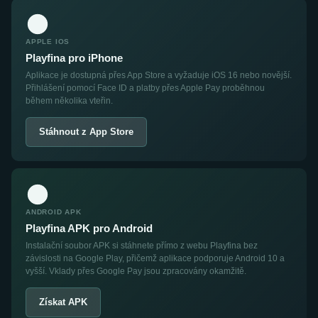
APPLE IOS
Playfina pro iPhone
Aplikace je dostupná přes App Store a vyžaduje iOS 16 nebo novější.
Přihlášení pomocí Face ID a platby přes Apple Pay proběhnou
během několika vteřin.
Stáhnout z App Store
ANDROID APK
Playfina APK pro Android
Instalační soubor APK si stáhnete přímo z webu Playfina bez
závislosti na Google Play, přičemž aplikace podporuje Android 10 a
vyšší. Vklady přes Google Pay jsou zpracovány okamžitě.
Získat APK