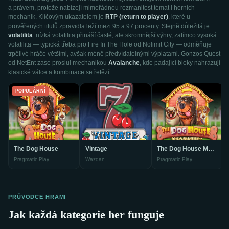
a právem, protože nabízejí mimořádnou rozmanitost témat i herních
mechanik. Klíčovým ukazatelem je
RTP (return to player)
, které u
prověřených titulů zpravidla leží mezi 95 a 97 procenty. Stejně důležitá je
volatilita
: nízká volatilita přináší časté, ale skromnější výhry, zatímco vysoká
volatilita — typická třeba pro Fire In The Hole od Nolimit City — odměňuje
trpělivé hráče většími, avšak méně předvídatelnými výplatami. Gonzos Quest
od NetEnt zase proslul mechanikou
Avalanche
, kde padající bloky nahrazují
klasické válce a kombinace se řetězí.
POPULÁRNÍ
The Dog House
Vintage
The Dog House Megaways
Pragmatic Play
Wazdan
Pragmatic Play
PRŮVODCE HRAMI
Jak každá kategorie her funguje