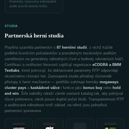
Podmínky stanoveny individuálně
podle úrovně aktivity hráče
STUDIA
Partnerská herní studia
Playfina uzavřela partnerství s
87 herními studii
, z nichž každé
podléhá licenčním požadavkům a pravidelným nezávislým auditům
zaměřeným na generátory náhodných čísel a hodnoty návratnosti hráči.
Certifikaci a ověřování férovosti zajišťují organizace
eCOGRA a BMM
Testlabs
, které potvrzují, že deklarované parametry RTP odpovídají
skutečnému chování her. Zastoupená studia přinášejí různorodé
přístupy k herní mechanice — portfólio zahrnuje formáty
megaways
,
cluster pays
a
kaskádové válce
i funkce jako
bonus buy
nebo
hold
and win
. Šíře nabídky odráží záměr sestavit katalog tak, aby pokrýval
různé preference, nikoli pouze doplnil počet titulů. Transparentnost RTP
a auditovaná náhodnost tvoří základ, na němž jsou jednotlivá
partnerství postavena.