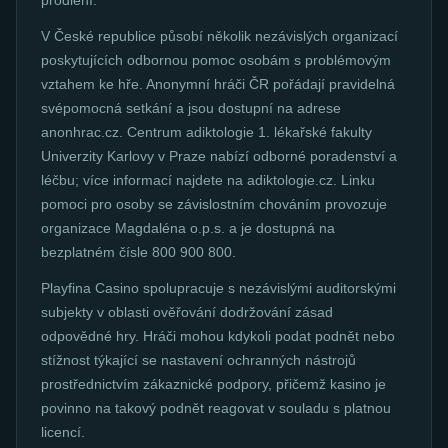
V České republice působí několik nezávislých organizací
poskytujících odbornou pomoc osobám s problémovým
vztahem ke hře. Anonymní hráči ČR pořádají pravidelná
svépomocná setkání a jsou dostupní na adrese
anonhrac.cz. Centrum adiktologie 1. lékařské fakulty
Univerzity Karlovy v Praze nabízí odborné poradenství a
léčbu; více informací najdete na adiktologie.cz. Linku
pomoci pro osoby se závislostním chováním provozuje
organizace Magdaléna o.p.s. a je dostupná na
bezplatném čísle 800 900 800.
Playfina Casino spolupracuje s nezávislými auditorskými
subjekty v oblasti ověřování dodržování zásad
odpovědné hry. Hráči mohou kdykoli podat podnět nebo
stížnost týkající se nastavení ochranných nástrojů
prostřednictvím zákaznické podpory, přičemž kasino je
povinno na takový podnět reagovat v souladu s platnou
licencí.