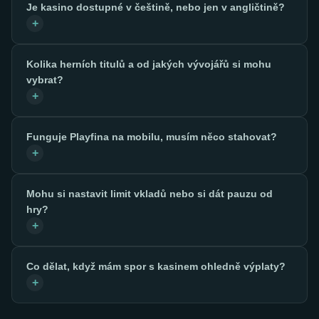
Je kasino dostupné v češtině, nebo jen v angličtině?
+
Kolika herních titulů a od jakých vývojářů si mohu
vybrat?
+
Funguje Playfina na mobilu, musím něco stahovat?
+
Mohu si nastavit limit vkladů nebo si dát pauzu od
hry?
+
Co dělat, když mám spor s kasinem ohledně výplaty?
+