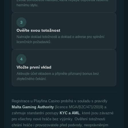
hernímu stylu.
3
Ověřte svou totožnost
Nahrajte doklad totožnosti a doklad o adrese pro splnění
licenčních požadavků.
4
Vložte první vklad
Aktivujte účet vkladem a přijměte přiznaný bonus bez
zbytečného čekání.
Registrace u Playfina Casino probíhá v souladu s pravidly
Malta Gaming Authority
(licence MGA/B2C/471/2019) a
zahrnuje standardní postupy
KYC a AML
, které jsou závazné
pro všechny nové hráče bez výjimky. Ověření totožnosti
chrání hráče i provozovatele před podvody, neoprávněným