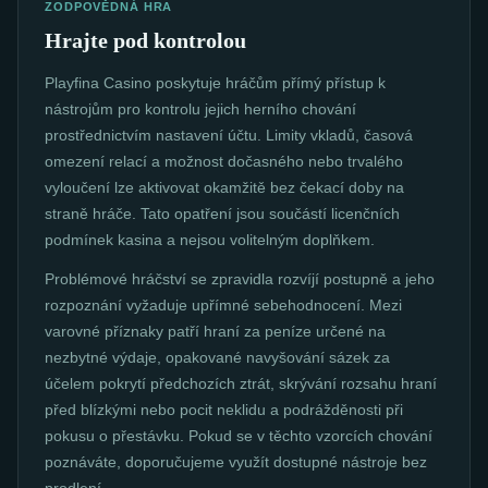
ZODPOVĚDNÁ HRA
Hrajte pod kontrolou
Playfina Casino poskytuje hráčům přímý přístup k
nástrojům pro kontrolu jejich herního chování
prostřednictvím nastavení účtu. Limity vkladů, časová
omezení relací a možnost dočasného nebo trvalého
vyloučení lze aktivovat okamžitě bez čekací doby na
straně hráče. Tato opatření jsou součástí licenčních
podmínek kasina a nejsou volitelným doplňkem.
Problémové hráčství se zpravidla rozvíjí postupně a jeho
rozpoznání vyžaduje upřímné sebehodnocení. Mezi
varovné příznaky patří hraní za peníze určené na
nezbytné výdaje, opakované navyšování sázek za
účelem pokrytí předchozích ztrát, skrývání rozsahu hraní
před blízkými nebo pocit neklidu a podrážděnosti při
pokusu o přestávku. Pokud se v těchto vzorcích chování
poznáváte, doporučujeme využít dostupné nástroje bez
prodlení.