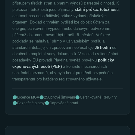
přístupem třetích stran a praním výnosů z trestné činnosti. K
prokázání totožnosti jsou přijímány
státní průkaz totožnosti
,
cestovní pas nebo řidičský průkaz vydaný příslušným
orgánem. Doklad o trvalém bydlišti lze doložit účtem za
energie, bankovním výpisem nebo daňovým potvrzením,
přičemž dokument nesmí být starší tří měsíců. Veškeré
podklady se nahrávají přímo v uživatelském profilu a
standardní doba jejich zpracování nepřesahuje
36 hodin
od
doručení kompletní sady dokumentů. V souladu s licenčními
požadavky EU provádí Playfina rovněž prověrku
politicky
exponovaných osob (PEP)
a kontrolu mezinárodních
sankčních seznamů, aby bylo herní prostředí bezpečné a
transparentní pro každého registrovaného uživatele.
Licence MGA
256bitové šifrování
Certifikované RNG hry
Bezpečné platby
Odpovědné hraní