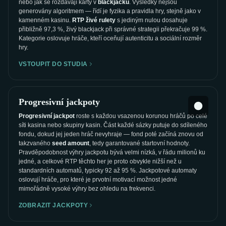
nebo jak se rozdávají karty v
blackjacku
. Výsledky nejsou
generovány algoritmem — řídí je fyzika a pravidla hry, stejně jako v
kamenném kasinu.
RTP živé rulety
s jediným nulou dosahuje
přibližně 97,3 %, živý blackjack při správné strategii překračuje 99 %.
Kategorie oslovuje hráče, kteří oceňují autenticitu a sociální rozměr
hry.
VSTOUPIT DO STUDIA
Progresivní jackpoty
Progresivní jackpot
roste s každou vsazenou korunou hráčů po celé
síti kasina nebo skupiny kasin. Část každé sázky putuje do sdíleného
fondu, dokud jej jeden hráč nevyhraje — fond poté začíná znovu od
takzvaného
seed amount
, tedy garantované startovní hodnoty.
Pravděpodobnost výhry jackpotu bývá velmi nízká, v řádu milionů ku
jedné, a celkové RTP těchto her je proto obvykle nižší než u
standardních automatů, typicky 92 až 95 %. Jackpotové automaty
oslovují hráče, pro které je prvotní motivací možnost jedné
mimořádně vysoké výhry bez ohledu na frekvenci.
ZOBRAZIT JACKPOTY