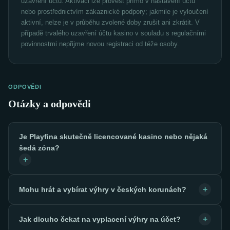
uzavření účtu. Aktivaci lze provést přímo v nastavení účtu
nebo prostřednictvím zákaznické podpory; jakmile je vyloučení
aktivní, nelze je v průběhu zvolené doby zrušit ani zkrátit. V
případě trvalého uzavření účtu kasino v souladu s regulačními
povinnostmi nepřijme novou registraci od téže osoby.
ODPOVĚDI
Otázky a odpovědi
Je Playfina skutečně licencované kasino nebo nějaká
šedá zóna?
+
+
Mohu hrát a vybírat výhry v českých korunách?
+
Jak dlouho čekat na vyplacení výhry na účet?