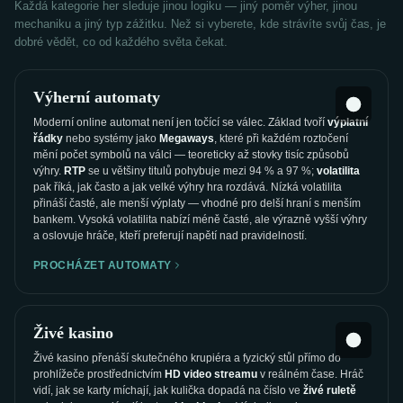
Každá kategorie her sleduje jinou logiku — jiný poměr výher, jinou
mechaniku a jiný typ zážitku. Než si vyberete, kde strávíte svůj čas, je
dobré vědět, co od každého světa čekat.
Výherní automaty
Moderní online automat není jen točící se válec. Základ tvoří
výplatní
řádky
nebo systémy jako
Megaways
, které při každém roztočení
mění počet symbolů na válci — teoreticky až stovky tisíc způsobů
výhry.
RTP
se u většiny titulů pohybuje mezi 94 % a 97 %;
volatilita
pak říká, jak často a jak velké výhry hra rozdává. Nízká volatilita
přináší časté, ale menší výplaty — vhodné pro delší hraní s menším
bankem. Vysoká volatilita nabízí méně časté, ale výrazně vyšší výhry
a oslovuje hráče, kteří preferují napětí nad pravidelností.
PROCHÁZET AUTOMATY
Živé kasino
Živé kasino přenáší skutečného krupiéra a fyzický stůl přímo do
prohlížeče prostřednictvím
HD video streamu
v reálném čase. Hráč
vidí, jak se karty míchají, jak kulička dopadá na číslo ve
živé ruletě