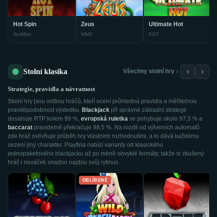
Hot Spin
Zeus
Ultimate Hot
iSoftBet
WMS
EGT
Stolní klasika
‹
›
Všechny stolní hry
Strategie, pravidla a návratnost
Stolní hry jsou volbou hráčů, kteří ocení průhledná pravidla a měřitelnou
pravděpodobnost výsledku.
Blackjack
při správné základní strategii
dosahuje RTP kolem 99 %,
evropská ruletka
se pohybuje okolo 97,3 % a
baccarat
pravidelně překračuje 98,5 %. Na rozdíl od výherních automatů
zde hráč ovlivňuje průběh hry vlastními rozhodnutími, a to dává každému
sezení jiný charakter. Playfina nabízí varianty od klasického
jednopaketového blackjacku až po méně obvyklé formáty, takže si zkušený
hráč i nováček snadno najdou svůj rytmus.
OBLÍBENÉ