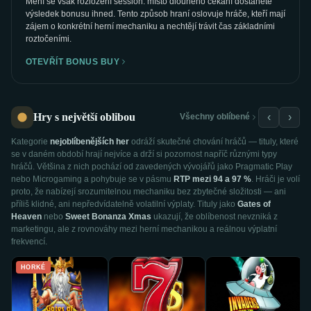
Mění se však rozložení session: místo dlouhého čekání dostanete
výsledek bonusu ihned. Tento způsob hraní oslovuje hráče, kteří mají
zájem o konkrétní herní mechaniku a nechtějí trávit čas základními
roztočeními.
OTEVŘÍT BONUS BUY
Hry s největší oblibou
‹
›
Všechny oblíbené
Kategorie
nejoblíbenějších her
odráží skutečné chování hráčů — tituly, které
se v daném období hrají nejvíce a drží si pozornost napříč různými typy
hráčů. Většina z nich pochází od zavedených vývojářů jako Pragmatic Play
nebo Microgaming a pohybuje se v pásmu
RTP mezi 94 a 97 %
. Hráči je volí
proto, že nabízejí srozumitelnou mechaniku bez zbytečné složitosti — ani
příliš klidné, ani nepředvídatelně volatilní výplaty. Tituly jako
Gates of
Heaven
nebo
Sweet Bonanza Xmas
ukazují, že oblíbenost nevzniká z
marketingu, ale z rovnováhy mezi herní mechanikou a reálnou výplatní
frekvencí.
HORKÉ